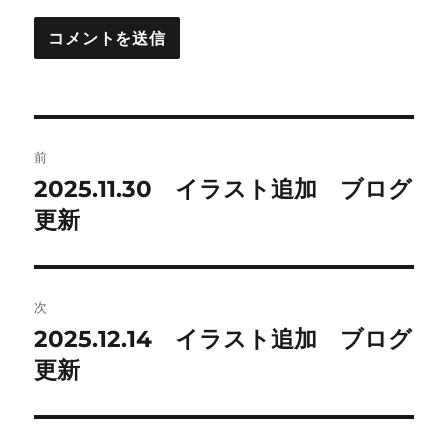
投
前
稿
2025.11.30 イラスト追加 ブログ
前
の
更新
ナ
投
ビ
稿:
ゲ
次
2025.12.14 イラスト追加 ブログ
次
ー
の
更新
シ
投
稿:
ョ