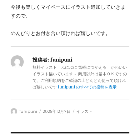
今後も楽しくマイペースにイラスト追加していきま
すので、
のんびりとお付き合い頂ければ嬉しいです。
投稿者:
funipuni
無料イラスト ふにぷに 気軽につかえる かわいい
イラスト描いています～ 商用以外は基本ＯＫですの
で、ご利用規約をご確認の上どんどん使って頂けれ
ば嬉しいです
funipuni のすべての投稿を表示
投
投
カ
funipuni
2025年12月7日
イラスト
稿
稿
テ
者
日:
ゴ
リ
ー