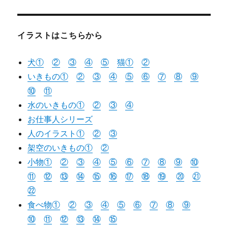
ン
イラストはこちらから
犬①
②
③
④
⑤
猫
①
②
いきもの①
②
③
④
⑤
⑥
⑦
⑧
⑨
⑩
⑪
水のいきもの①
②
③
④
お仕事人シリーズ
人のイラスト①
②
③
架空のいきもの①
②
小物①
②
③
④
⑤
⑥
⑦
⑧
⑨
⑩
⑪
⑫
⑬
⑭
⑮
⑯
⑰
⑱
⑲
⑳
㉑
㉒
食べ物①
②
③
④
⑤
⑥
⑦
⑧
⑨
⑩
⑪
⑫
⑬
⑭
⑮