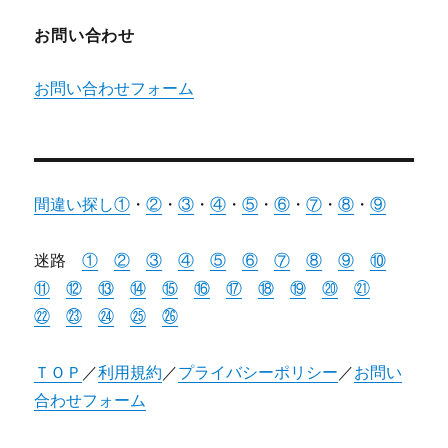
お問い合わせ
お問い合わせフォーム
間違い探し①
・
②
・
③
・
④
・
⑤
・
⑥
・
⑦
・
⑧
・
⑨
迷路
①
②
③
④
⑤
⑥
⑦
⑧
⑨
⑩
⑪
⑫
⑬
⑭
⑮
⑯
⑰
⑱
⑲
⑳
㉑
㉒
㉓
㉔
㉕
㉖
ＴＯＰ
／
利用規約
／
プライバシーポリシー
／
お問い
合わせフォーム