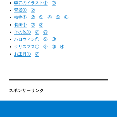
季節のイラスト①
②
背景①
②
植物①
②
③
④
⑤
⑥
装飾①
②
③
その他①
②
③
ハロウィン①
②
③
クリスマス①
②
③
④
お正月①
②
スポンサーリンク