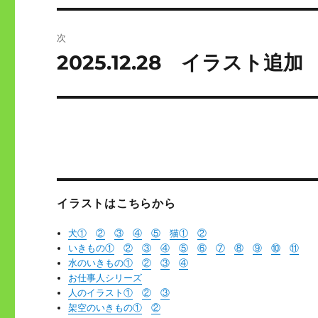
投
ビ
稿:
次
ゲ
2025.12.28 イラスト
次
の
ー
投
シ
稿:
ョ
ン
イラストはこちらから
犬①
②
③
④
⑤
猫
①
②
いきもの①
②
③
④
⑤
⑥
⑦
⑧
⑨
⑩
⑪
水のいきもの①
②
③
④
お仕事人シリーズ
人のイラスト①
②
③
架空のいきもの①
②