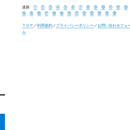
迷路
①
②
③
④
⑤
⑥
⑦
⑧
⑨
⑩
⑪
⑫
⑬
⑭
⑮
⑯
⑰
⑱
⑲
⑳
㉑
㉒
㉓
㉔
㉕
㉖
ＴＯＰ
／
利用規約
／
プライバシーポリシー
／
お問い合わせフォ
ム