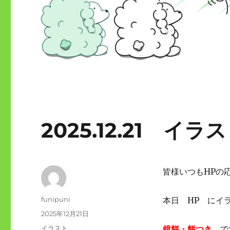
2025.12.21 
皆様いつもHPの
投
funipuni
本日 HP にイ
稿
投
2025年12月21日
者
稿
カ
イラスト
鏡餅・餅つき
で