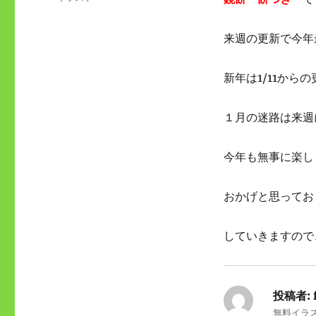
日:
テ
ゴ
来週の更新で今年
リ
ー
新年は1/11から
１月の迷路は来週
今年も無事に楽し
おかげと思ってお
していきますので
投稿者:
無料イラ