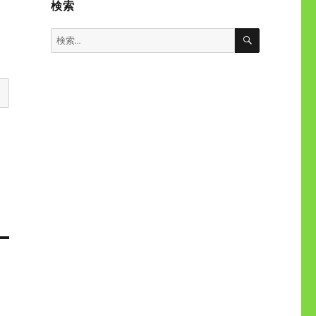
検索
検
検
索
索: