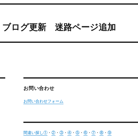
追加 ブログ更新 迷路ページ追加
お問い合わせ
お問い合わせフォーム
間違い探し①
・
②
・
③
・
④
・
⑤
・
⑥
・
⑦
・
⑧
・
⑨