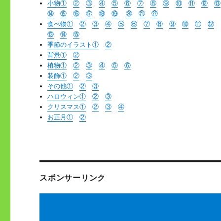
小物①
②
③
④
⑤
⑥
⑦
⑧
⑨
⑩
⑪
⑫
⑬
⑭
⑮
⑯
⑰
⑱
⑲
⑳
㉑
㉒
食べ物①
②
③
④
⑤
⑥
⑦
⑧
⑨
⑩
⑪
⑫
⑬
⑭
⑮
季節のイラスト①
②
背景①
②
植物①
②
③
④
⑤
⑥
装飾①
②
③
その他①
②
③
ハロウィン①
②
③
クリスマス①
②
③
④
お正月①
②
スポンサーリンク