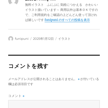
無料イラスト ふにぷに 気軽につかえる かわいい
イラスト描いています～ 商用以外は基本ＯＫですの
で、ご利用規約をご確認の上どんどん使って頂けれ
ば嬉しいです
funipuni のすべての投稿を表示
投
投
カ
funipuni
2025年1月12日
イラスト
稿
稿
テ
者
日:
ゴ
リ
ー
コメントを残す
メールアドレスが公開されることはありません。
※
が付いている
欄は必須項目です
コメント
※