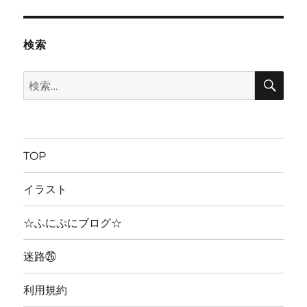
検索
検
検
索
索:
TOP
イラスト
☆ふにぷにブログ☆
迷路㉖
利用規約