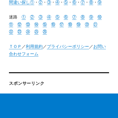
間違い探し①
・
②
・
③
・
④
・
⑤
・
⑥
・
⑦
・
⑧
・
⑨
迷路
①
②
③
④
⑤
⑥
⑦
⑧
⑨
⑩
⑪
⑫
⑬
⑭
⑮
⑯
⑰
⑱
⑲
⑳
㉑
㉒
㉓
㉔
㉕
㉖
ＴＯＰ
／
利用規約
／
プライバシーポリシー
／
お問い
合わせフォーム
スポンサーリンク