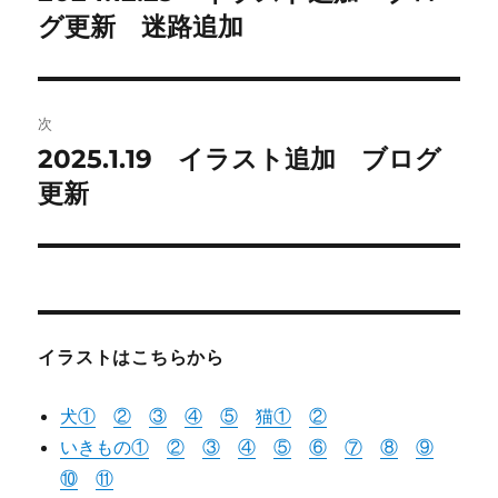
の
グ更新 迷路追加
ナ
投
ビ
稿:
ゲ
次
2025.1.19 イラスト追加 ブログ
次
ー
の
更新
シ
投
稿:
ョ
ン
イラストはこちらから
犬①
②
③
④
⑤
猫
①
②
いきもの①
②
③
④
⑤
⑥
⑦
⑧
⑨
⑩
⑪