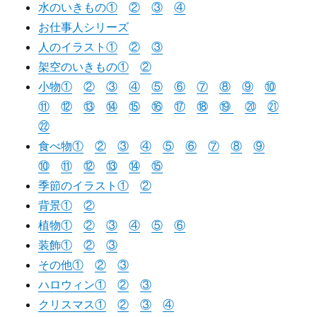
水のいきもの①
②
③
④
お仕事人シリーズ
人のイラスト①
②
③
架空のいきもの①
②
小物①
②
③
④
⑤
⑥
⑦
⑧
⑨
⑩
⑪
⑫
⑬
⑭
⑮
⑯
⑰
⑱
⑲
⑳
㉑
㉒
食べ物①
②
③
④
⑤
⑥
⑦
⑧
⑨
⑩
⑪
⑫
⑬
⑭
⑮
季節のイラスト①
②
背景①
②
植物①
②
③
④
⑤
⑥
装飾①
②
③
その他①
②
③
ハロウィン①
②
③
クリスマス①
②
③
④