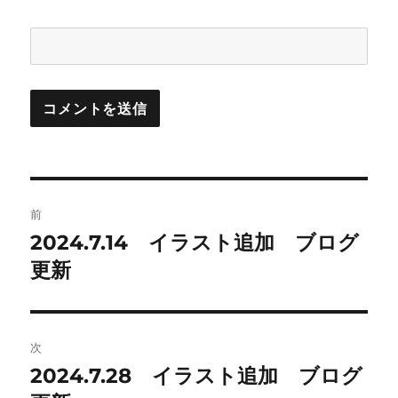
投
前
稿
2024.7.14 イラスト追加 ブログ
前
の
更新
ナ
投
ビ
稿:
ゲ
次
2024.7.28 イラスト追加 ブログ
次
ー