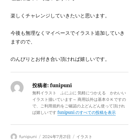
楽しくチャレンジしていきたいと思います。
今後も無理なくマイペースでイラスト追加していき
ますので、
のんびりとお付き合い頂ければ嬉しいです。
投稿者:
funipuni
無料イラスト ふにぷに 気軽につかえる かわいい
イラスト描いています～ 商用以外は基本ＯＫですの
で、ご利用規約をご確認の上どんどん使って頂けれ
ば嬉しいです
funipuni のすべての投稿を表示
投
投
カ
funipuni
2024年7月21日
イラスト