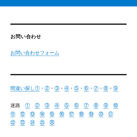
お問い合わせ
お問い合わせフォーム
間違い探し①
・
②
・
③
・
④
・
⑤
・
⑥
・
⑦
・
⑧
・
⑨
迷路
①
②
③
④
⑤
⑥
⑦
⑧
⑨
⑩
⑪
⑫
⑬
⑭
⑮
⑯
⑰
⑱
⑲
⑳
㉑
㉒
㉓
㉔
㉕
㉖