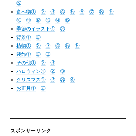
㉒
食べ物①
②
③
④
⑤
⑥
⑦
⑧
⑨
⑩
⑪
⑫
⑬
⑭
⑮
季節のイラスト①
②
背景①
②
植物①
②
③
④
⑤
⑥
装飾①
②
③
その他①
②
③
ハロウィン①
②
③
クリスマス①
②
③
④
お正月①
②
スポンサーリンク