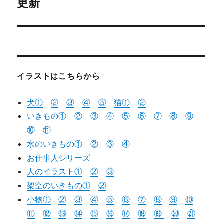
の
更新
シ
投
稿:
ョ
ン
イラストはこちらから
犬①
②
③
④
⑤
猫
①
②
いきもの①
②
③
④
⑤
⑥
⑦
⑧
⑨
⑩
⑪
水のいきもの①
②
③
④
お仕事人シリーズ
人のイラスト①
②
③
架空のいきもの①
②
小物①
②
③
④
⑤
⑥
⑦
⑧
⑨
⑩
⑪
⑫
⑬
⑭
⑮
⑯
⑰
⑱
⑲
⑳
㉑