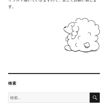
す。
検索
検
検
索
索: