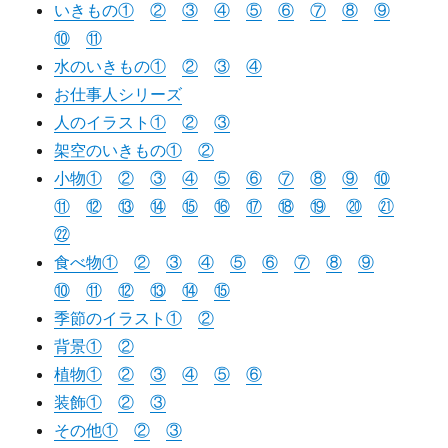
いきもの①
②
③
④
⑤
⑥
⑦
⑧
⑨
⑩
⑪
水のいきもの①
②
③
④
お仕事人シリーズ
人のイラスト①
②
③
架空のいきもの①
②
小物①
②
③
④
⑤
⑥
⑦
⑧
⑨
⑩
⑪
⑫
⑬
⑭
⑮
⑯
⑰
⑱
⑲
⑳
㉑
㉒
食べ物①
②
③
④
⑤
⑥
⑦
⑧
⑨
⑩
⑪
⑫
⑬
⑭
⑮
季節のイラスト①
②
背景①
②
植物①
②
③
④
⑤
⑥
装飾①
②
③
その他①
②
③