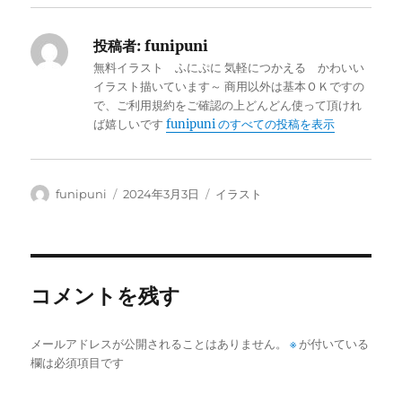
投稿者:
funipuni
無料イラスト ふにぷに 気軽につかえる かわいい
イラスト描いています～ 商用以外は基本ＯＫですの
で、ご利用規約をご確認の上どんどん使って頂けれ
ば嬉しいです
funipuni のすべての投稿を表示
投
投
カ
funipuni
2024年3月3日
イラスト
稿
稿
テ
者
日:
ゴ
リ
ー
コメントを残す
メールアドレスが公開されることはありません。
※
が付いている
欄は必須項目です