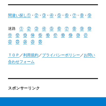
間違い探し①
・
②
・
③
・
④
・
⑤
・
⑥
・
⑦
・
⑧
・
⑨
迷路
①
②
③
④
⑤
⑥
⑦
⑧
⑨
⑩
⑪
⑫
⑬
⑭
⑮
⑯
⑰
⑱
⑲
⑳
㉑
㉒
㉓
㉔
㉕
㉖
ＴＯＰ
／
利用規約
／
プライバシーポリシー
／
お問い
合わせフォーム
スポンサーリンク