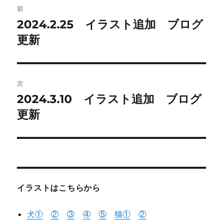
前
稿
2024.2.25 イラスト追加 ブログ
前
の
更新
ナ
投
ビ
稿:
ゲ
次
2024.3.10 イラスト追加 ブログ
次
ー
の
更新
シ
投
稿:
ョ
ン
イラストはこちらから
犬①
②
③
④
⑤
猫
①
②