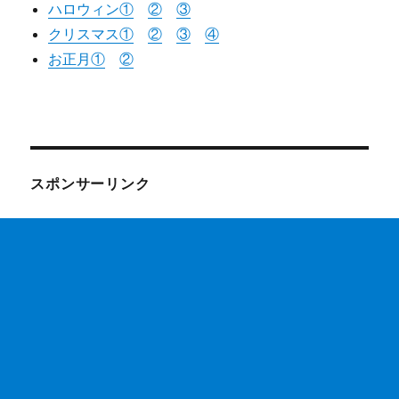
ハロウィン①
②
③
クリスマス①
②
③
④
お正月①
②
スポンサーリンク