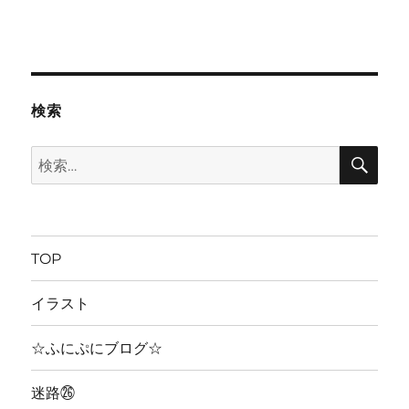
検索
検
検
索
索:
TOP
イラスト
☆ふにぷにブログ☆
迷路㉖