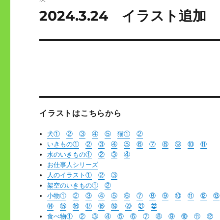
ゲ
2024.3.24 イラスト追
次
の
ー
投
シ
稿:
ョ
ン
イラストはこちらから
犬①
②
③
④
⑤
猫
①
②
いきもの①
②
③
④
⑤
⑥
⑦
⑧
⑨
⑩
⑪
水のいきもの①
②
③
④
お仕事人シリーズ
人のイラスト①
②
③
架空のいきもの①
②
小物①
②
③
④
⑤
⑥
⑦
⑧
⑨
⑩
⑪
⑫
⑬
⑭
⑮
⑯
⑰
⑱
⑲
⑳
㉑
㉒
食べ物①
②
③
④
⑤
⑥
⑦
⑧
⑨
⑩
⑪
⑫