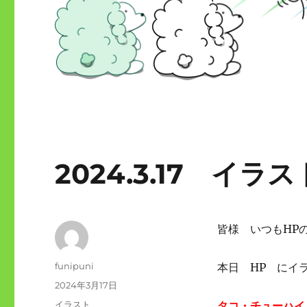
2024.3.17 イ
皆様 いつもHP
投
funipuni
本日 HP にイ
稿
投
2024年3月17日
者
稿
カ
イラスト
タコ・チューハイ