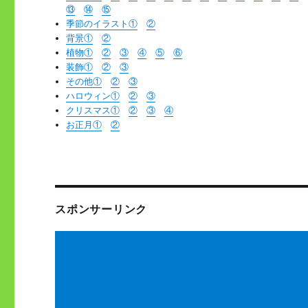
⑬
⑭
⑮
季節のイラスト①
②
背景①
②
植物①
②
③
④
⑤
⑥
装飾①
②
③
その他①
②
③
ハロウィン①
②
③
クリスマス①
②
③
④
お正月①
②
スポンサーリンク