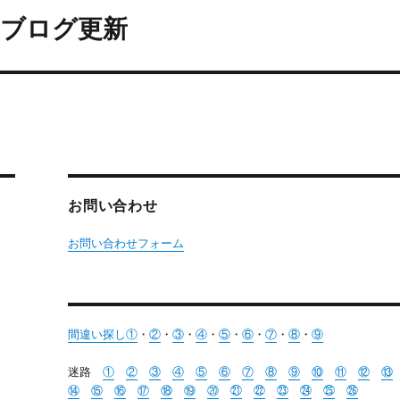
加 ブログ更新
お問い合わせ
お問い合わせフォーム
間違い探し①
・
②
・
③
・
④
・
⑤
・
⑥
・
⑦
・
⑧
・
⑨
迷路
①
②
③
④
⑤
⑥
⑦
⑧
⑨
⑩
⑪
⑫
⑬
⑭
⑮
⑯
⑰
⑱
⑲
⑳
㉑
㉒
㉓
㉔
㉕
㉖