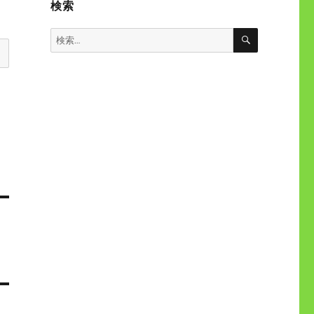
検索
検
検
索
索: