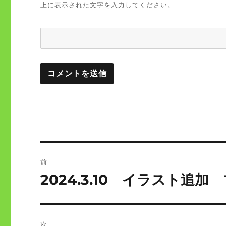
上に表示された文字を入力してください。
投
前
稿
2024.3.10 イラスト追加
前
の
ナ
投
ビ
稿:
次