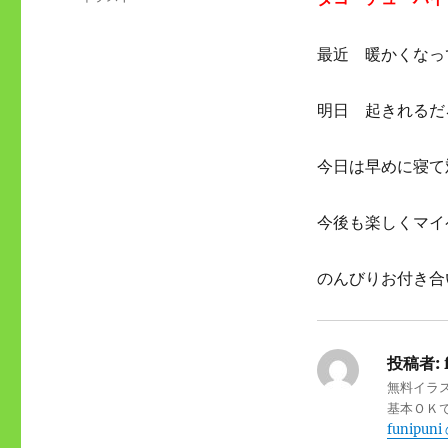
日:
テ
ゴ
最近 暖かくなっ
リ
ー
明日 起きれるだ
今日は早めに寝て
今後も楽しくマイ
のんびりお付き合
投稿者:
無料イラ
基本ＯＫ
funipu