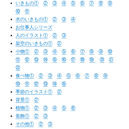
いきもの①
②
③
④
⑤
⑥
⑦
⑧
⑨
⑩
⑪
水のいきもの①
②
③
④
お仕事人シリーズ
人のイラスト①
②
③
架空のいきもの①
②
小物①
②
③
④
⑤
⑥
⑦
⑧
⑨
⑩
⑪
⑫
⑬
⑭
⑮
⑯
⑰
⑱
⑲
⑳
㉑
㉒
食べ物①
②
③
④
⑤
⑥
⑦
⑧
⑨
⑩
⑪
⑫
⑬
⑭
⑮
季節のイラスト①
②
背景①
②
植物①
②
③
④
⑤
⑥
装飾①
②
③
その他①
②
③