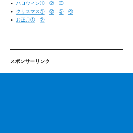
ハロウィン①
②
③
クリスマス①
②
③
④
お正月①
②
スポンサーリンク