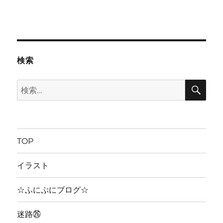
検索
検
検
索
索:
TOP
イラスト
☆ふにぷにブログ☆
迷路㉖