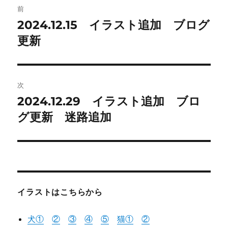
前
稿
2024.12.15 イラスト追加 ブログ
前
の
更新
ナ
投
ビ
稿:
ゲ
次
2024.12.29 イラスト追加 ブロ
次
ー
の
グ更新 迷路追加
シ
投
稿:
ョ
ン
イラストはこちらから
犬①
②
③
④
⑤
猫
①
②