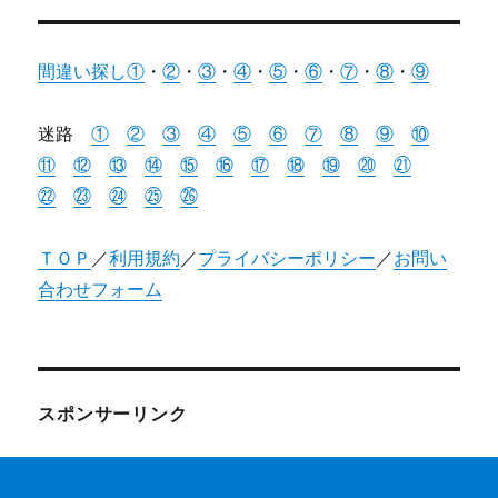
間違い探し①
・
②
・
③
・
④
・
⑤
・
⑥
・
⑦
・
⑧
・
⑨
迷路
①
②
③
④
⑤
⑥
⑦
⑧
⑨
⑩
⑪
⑫
⑬
⑭
⑮
⑯
⑰
⑱
⑲
⑳
㉑
㉒
㉓
㉔
㉕
㉖
ＴＯＰ
／
利用規約
／
プライバシーポリシー
／
お問い
合わせフォーム
スポンサーリンク