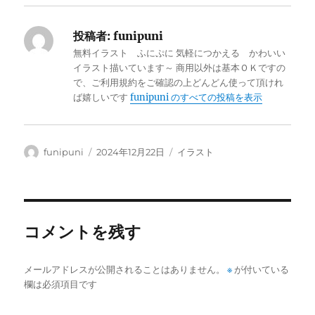
投稿者:
funipuni
無料イラスト ふにぷに 気軽につかえる かわいい
イラスト描いています～ 商用以外は基本ＯＫですの
で、ご利用規約をご確認の上どんどん使って頂けれ
ば嬉しいです
funipuni のすべての投稿を表示
投
投
カ
funipuni
2024年12月22日
イラスト
稿
稿
テ
者
日:
ゴ
リ
ー
コメントを残す
メールアドレスが公開されることはありません。
※
が付いている
欄は必須項目です