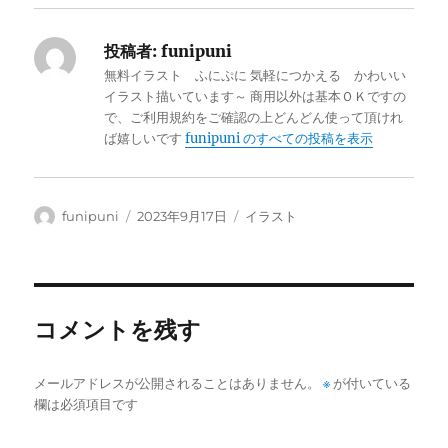
投稿者:
funipuni
無料イラスト ふにぷに 気軽につかえる かわいい
イラスト描いています～ 商用以外は基本ＯＫですの
で、ご利用規約をご確認の上どんどん使って頂けれ
ば嬉しいです
funipuni のすべての投稿を表示
投
投
カ
funipuni
2023年9月17日
イラスト
稿
稿
テ
者
日:
ゴ
リ
ー
コメントを残す
メールアドレスが公開されることはありません。
※
が付いている
欄は必須項目です