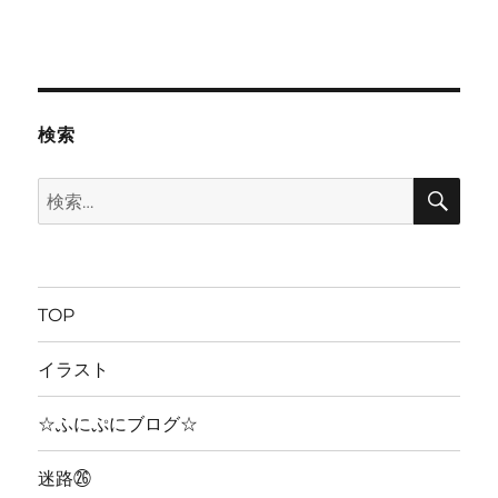
検索
検
検
索
索:
TOP
イラスト
☆ふにぷにブログ☆
迷路㉖