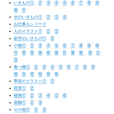
いきもの①
②
③
④
⑤
⑥
⑦
⑧
⑨
⑩
⑪
水のいきもの①
②
③
④
お仕事人シリーズ
人のイラスト①
②
③
架空のいきもの①
②
小物①
②
③
④
⑤
⑥
⑦
⑧
⑨
⑩
⑪
⑫
⑬
⑭
⑮
⑯
⑰
⑱
⑲
⑳
㉑
㉒
食べ物①
②
③
④
⑤
⑥
⑦
⑧
⑨
⑩
⑪
⑫
⑬
⑭
⑮
季節のイラスト①
②
背景①
②
植物①
②
③
④
⑤
⑥
装飾①
②
③
その他①
②
③