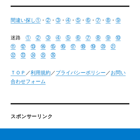
間違い探し①
・
②
・
③
・
④
・
⑤
・
⑥
・
⑦
・
⑧
・
⑨
迷路
①
②
③
④
⑤
⑥
⑦
⑧
⑨
⑩
⑪
⑫
⑬
⑭
⑮
⑯
⑰
⑱
⑲
⑳
㉑
㉒
㉓
㉔
㉕
㉖
ＴＯＰ
／
利用規約
／
プライバシーポリシー
／
お問い
合わせフォーム
スポンサーリンク