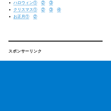
ハロウィン①
②
③
クリスマス①
②
③
④
お正月①
②
スポンサーリンク