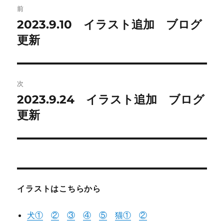
前
稿
2023.9.10 イラスト追加 ブログ
前
の
更新
ナ
投
ビ
稿:
ゲ
次
2023.9.24 イラスト追加 ブログ
次
ー
の
更新
シ
投
稿:
ョ
ン
イラストはこちらから
犬①
②
③
④
⑤
猫
①
②