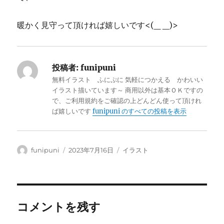
暖かく見守って頂ければ嬉しいです<(_ _)>
投稿者:
funipuni
無料イラスト ふにぷに 気軽につかえる かわいい
イラスト描いています～ 商用以外は基本ＯＫですの
で、ご利用規約をご確認の上どんどん使って頂けれ
ば嬉しいです
funipuni のすべての投稿を表示
投
投
カ
funipuni
2023年7月16日
イラスト
稿
稿
テ
者
日:
ゴ
リ
ー
コメントを残す