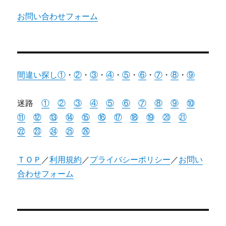
お問い合わせフォーム
間違い探し①
・
②
・
③
・
④
・
⑤
・
⑥
・
⑦
・
⑧
・
⑨
迷路
①
②
③
④
⑤
⑥
⑦
⑧
⑨
⑩
⑪
⑫
⑬
⑭
⑮
⑯
⑰
⑱
⑲
⑳
㉑
㉒
㉓
㉔
㉕
㉖
ＴＯＰ
／
利用規約
／
プライバシーポリシー
／
お問い
合わせフォーム