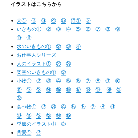
イラストはこちらから
犬①
②
③
④
⑤
猫
①
②
いきもの①
②
③
④
⑤
⑥
⑦
⑧
⑨
⑩
⑪
水のいきもの①
②
③
④
お仕事人シリーズ
人のイラスト①
②
③
架空のいきもの①
②
小物①
②
③
④
⑤
⑥
⑦
⑧
⑨
⑩
⑪
⑫
⑬
⑭
⑮
⑯
⑰
⑱
⑲
⑳
㉑
㉒
食べ物①
②
③
④
⑤
⑥
⑦
⑧
⑨
⑩
⑪
⑫
⑬
⑭
⑮
季節のイラスト①
②
背景①
②