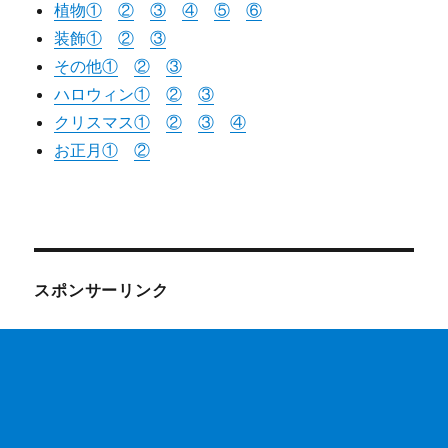
植物①
②
③
④
⑤
⑥
装飾①
②
③
その他①
②
③
ハロウィン①
②
③
クリスマス①
②
③
④
お正月①
②
スポンサーリンク