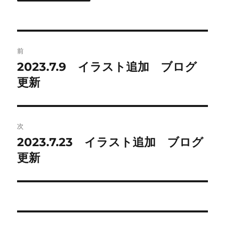
投
前
稿
2023.7.9 イラスト追加 ブログ
前
の
更新
ナ
投
ビ
稿:
ゲ
次
2023.7.23 イラスト追加 ブログ
次
ー
の
更新
シ
投
稿:
ョ
ン