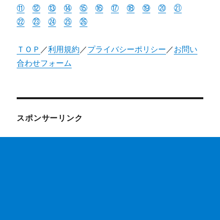
⑪
⑫
⑬
⑭
⑮
⑯
⑰
⑱
⑲
⑳
㉑
㉒
㉓
㉔
㉕
㉖
ＴＯＰ
／
利用規約
／
プライバシーポリシー
／
お問い
合わせフォーム
スポンサーリンク