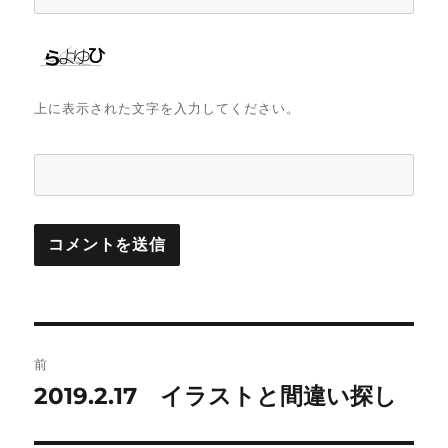
上に表示された文字を入力してください。
投
前
稿
2019.2.17 イラストと間違い探し
前
の
ナ