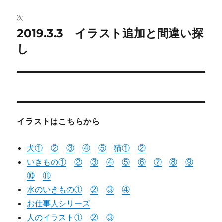
投
ビ
稿:
次
ゲ
2019.3.3 イラスト追加と間違い探
次
の
し
ー
投
シ
稿:
ョ
ン
イラストはこちらから
犬①
②
③
④
⑤
猫
①
②
いきもの①
②
③
④
⑤
⑥
⑦
⑧
⑨
⑩
⑪
水のいきもの①
②
③
④
お仕事人シリーズ
人のイラスト①
②
③