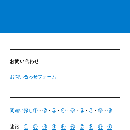
お問い合わせ
お問い合わせフォーム
間違い探し①
・
②
・
③
・
④
・
⑤
・
⑥
・
⑦
・
⑧
・
⑨
迷路
①
②
③
④
⑤
⑥
⑦
⑧
⑨
⑩