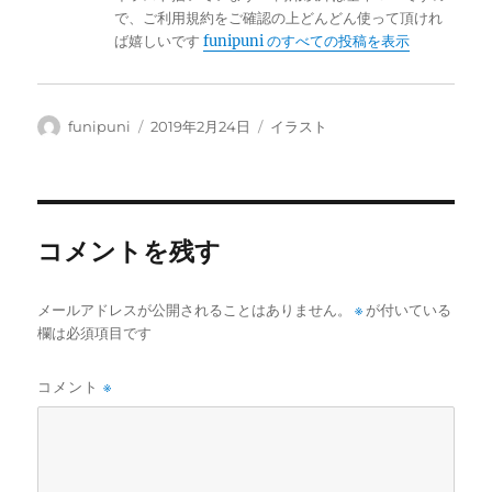
で、ご利用規約をご確認の上どんどん使って頂けれ
ば嬉しいです
funipuni のすべての投稿を表示
投
投
カ
funipuni
2019年2月24日
イラスト
稿
稿
テ
者
日:
ゴ
リ
ー
コメントを残す
メールアドレスが公開されることはありません。
※
が付いている
欄は必須項目です
コメント
※