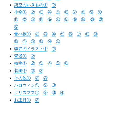
架空のいきもの①
②
小物①
②
③
④
⑤
⑥
⑦
⑧
⑨
⑩
⑪
⑫
⑬
⑭
⑮
⑯
⑰
⑱
⑲
⑳
㉑
㉒
食べ物①
②
③
④
⑤
⑥
⑦
⑧
⑨
⑩
⑪
⑫
⑬
⑭
⑮
季節のイラスト①
②
背景①
②
植物①
②
③
④
⑤
⑥
装飾①
②
③
その他①
②
③
ハロウィン①
②
③
クリスマス①
②
③
④
お正月①
②