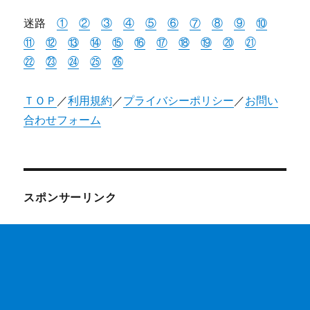
迷路
①
②
③
④
⑤
⑥
⑦
⑧
⑨
⑩
⑪
⑫
⑬
⑭
⑮
⑯
⑰
⑱
⑲
⑳
㉑
㉒
㉓
㉔
㉕
㉖
ＴＯＰ
／
利用規約
／
プライバシーポリシー
／
お問い
合わせフォーム
スポンサーリンク