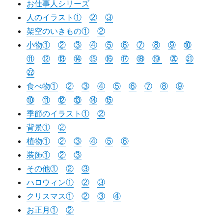
お仕事人シリーズ
人のイラスト①
②
③
架空のいきもの①
②
小物①
②
③
④
⑤
⑥
⑦
⑧
⑨
⑩
⑪
⑫
⑬
⑭
⑮
⑯
⑰
⑱
⑲
⑳
㉑
㉒
食べ物①
②
③
④
⑤
⑥
⑦
⑧
⑨
⑩
⑪
⑫
⑬
⑭
⑮
季節のイラスト①
②
背景①
②
植物①
②
③
④
⑤
⑥
装飾①
②
③
その他①
②
③
ハロウィン①
②
③
クリスマス①
②
③
④
お正月①
②