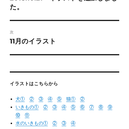
の
た。
ナ
投
ビ
稿:
ゲ
次
11月のイラスト
次
ー
の
シ
投
稿:
ョ
ン
イラストはこちらから
犬①
②
③
④
⑤
猫
①
②
いきもの①
②
③
④
⑤
⑥
⑦
⑧
⑨
⑩
⑪
水のいきもの①
②
③
④