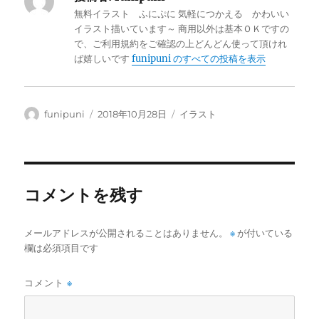
無料イラスト ふにぷに 気軽につかえる かわいい
イラスト描いています～ 商用以外は基本ＯＫですの
で、ご利用規約をご確認の上どんどん使って頂けれ
ば嬉しいです
funipuni のすべての投稿を表示
投
投
カ
funipuni
2018年10月28日
イラスト
稿
稿
テ
者
日:
ゴ
リ
ー
コメントを残す
メールアドレスが公開されることはありません。
※
が付いている
欄は必須項目です
コメント
※