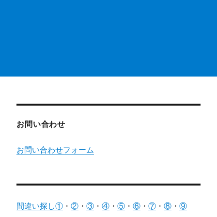
お問い合わせ
お問い合わせフォーム
間違い探し①
・
②
・
③
・
④
・
⑤
・
⑥
・
⑦
・
⑧
・
⑨