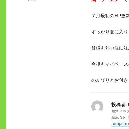
日:
テ
ゴ
７月最初のHP更
リ
ー
すっかり夏に入り
皆様も熱中症に注
今後もマイペース
のんびりとお付き
投稿者:
無料イラ
基本ＯＫ
funipu