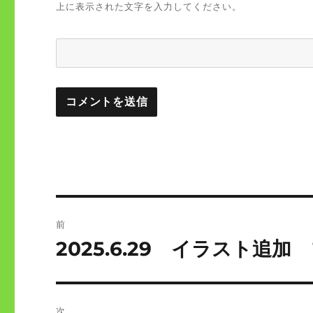
上に表示された文字を入力してください。
投
前
稿
2025.6.29 イラスト追
前
の
ナ
投
ビ
稿:
次