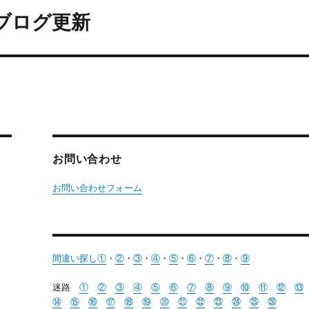
 ブログ更新
お問い合わせ
お問い合わせフォーム
間違い探し①
・
②
・
③
・
④
・
⑤
・
⑥
・
⑦
・
⑧
・
⑨
迷路
①
②
③
④
⑤
⑥
⑦
⑧
⑨
⑩
⑪
⑫
⑬
⑭
⑮
⑯
⑰
⑱
⑲
⑳
㉑
㉒
㉓
㉔
㉕
㉖