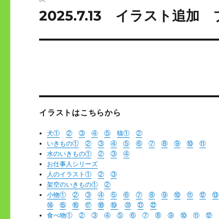
ゲ
2025.7.13 イラスト追加
次
の
ー
投
シ
稿:
ョ
ン
イラストはこちらから
犬①
②
③
④
⑤
猫
①
②
いきもの①
②
③
④
⑤
⑥
⑦
⑧
⑨
⑩
⑪
水のいきもの①
②
③
④
お仕事人シリーズ
人のイラスト①
②
③
架空のいきもの①
②
小物①
②
③
④
⑤
⑥
⑦
⑧
⑨
⑩
⑪
⑫
⑬
⑭
⑮
⑯
⑰
⑱
⑲
⑳
㉑
㉒
食べ物①
②
③
④
⑤
⑥
⑦
⑧
⑨
⑩
⑪
⑫