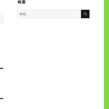
検索
検
検
索
索: