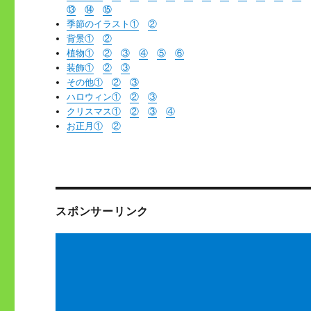
⑬
⑭
⑮
季節のイラスト①
②
背景①
②
植物①
②
③
④
⑤
⑥
装飾①
②
③
その他①
②
③
ハロウィン①
②
③
クリスマス①
②
③
④
お正月①
②
スポンサーリンク