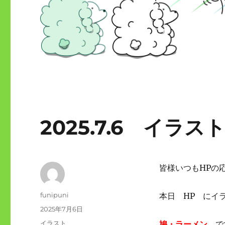
2025.7.6 イラ
皆様いつもHPの
投
funipuni
本日 HP にイ
稿
投
2025年7月6日
者
稿
カ
イラスト
鳩・ラーメン
で