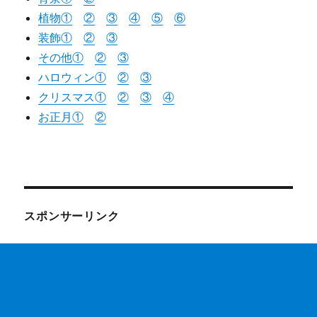
植物①
②
③
④
⑤
⑥
装飾①
②
③
その他①
②
③
ハロウィン①
②
③
クリスマス①
②
③
④
お正月①
②
スポンサーリンク