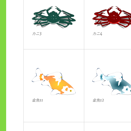
カニ3
カニ4
金魚11
金魚12