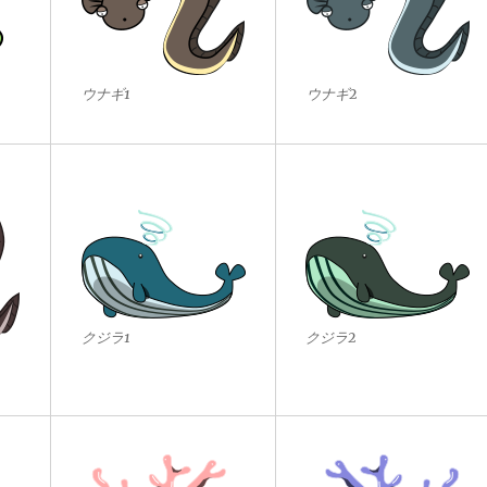
ウナギ1
ウナギ2
クジラ1
クジラ2