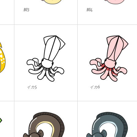
鯛3
鯛4
イカ5
イカ6