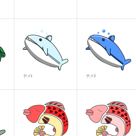
サメ1
サメ2