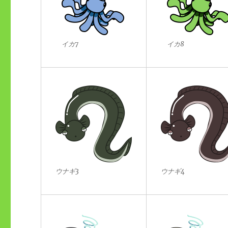
イカ7
イカ8
ウナギ3
ウナギ4