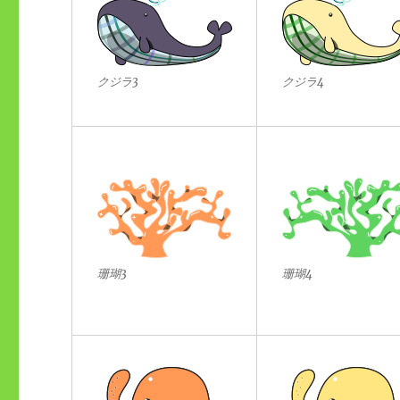
クジラ3
クジラ4
珊瑚3
珊瑚4