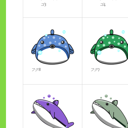
ゴ3
ゴ4
フグ8
フグ7