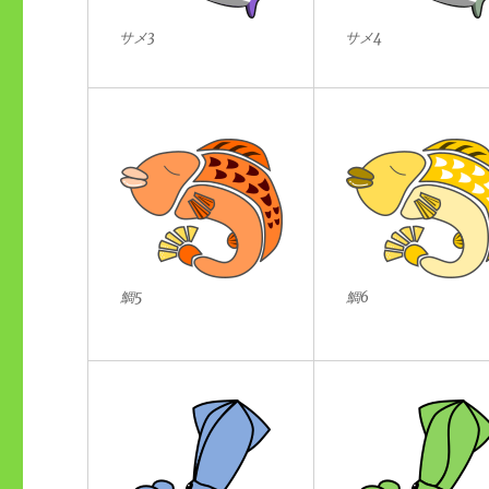
サメ3
サメ4
鯛5
鯛6