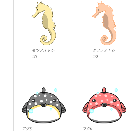
タツノオトシ
タツノオトシ
ゴ1
ゴ2
フグ5
フグ6