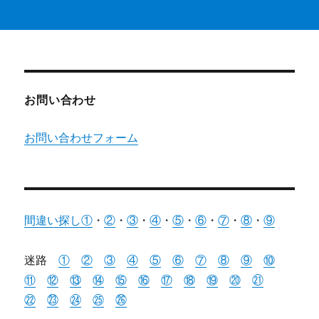
お問い合わせ
お問い合わせフォーム
間違い探し①
・
②
・
③
・
④
・
⑤
・
⑥
・
⑦
・
⑧
・
⑨
迷路
①
②
③
④
⑤
⑥
⑦
⑧
⑨
⑩
⑪
⑫
⑬
⑭
⑮
⑯
⑰
⑱
⑲
⑳
㉑
㉒
㉓
㉔
㉕
㉖