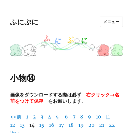
ふにぷに
メニュー
小物⑭
画像をダウンロードする際は必ず
右クリック→名
前をつけて保存
をお願いします。
<<前
1
2
3
4
5
6
7
8
9
10
11
12
13
14
15
16
17
18
19
20
21
22