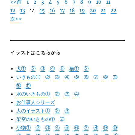
<<前
1
2
3
4
5
6
7
8
9
10
11
12
13
14
15
16
17
18
19
20
21
22
次>>
イラストはこちらから
犬①
②
③
④
⑤
猫
①
②
いきもの①
②
③
④
⑤
⑥
⑦
⑧
⑨
⑩
⑪
水のいきもの①
②
③
④
お仕事人シリーズ
人のイラスト①
②
③
架空のいきもの①
②
小物①
②
③
④
⑤
⑥
⑦
⑧
⑨
⑩