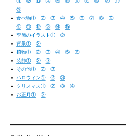
⑪
⑫
⑬
⑭
⑮
⑯
⑰
⑱
⑲
⑳
㉑
㉒
食べ物①
②
③
④
⑤
⑥
⑦
⑧
⑨
⑩
⑪
⑫
⑬
⑭
⑮
季節のイラスト①
②
背景①
②
植物①
②
③
④
⑤
⑥
装飾①
②
③
その他①
②
③
ハロウィン①
②
③
クリスマス①
②
③
④
お正月①
②